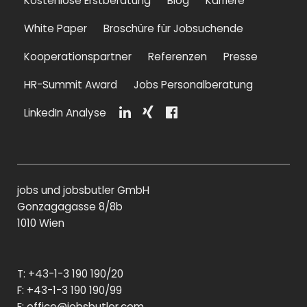
Kostenlose Erstberatung
Blog
Karriere
White Paper
Broschüre für Jobsuchende
Kooperationspartner
Referenzen
Presse
HR-Summit Award
Jobs Personalberatung
LinkedIn Analyse
Li
Xi
F
n
n
a
k
g
c
e
e
di
b
jobs und jobsbutler GmbH
n
o
o
Gonzagagasse 8/8b
k
1010 Wien
T: +43-1-3 190 190/20
F: +43-1-3 190 190/99
E:
office@jobsbutler.com