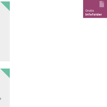
Gratis
Infofolder
e