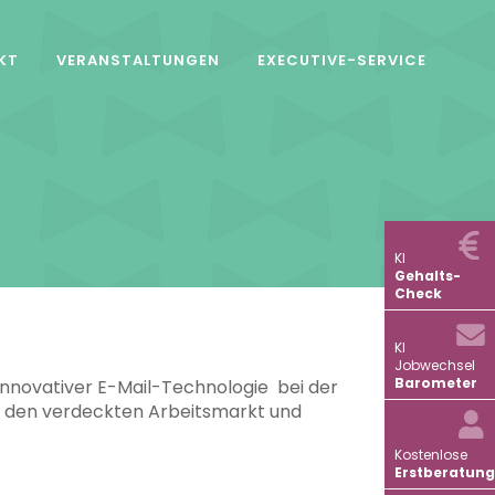
KT
VERANSTALTUNGEN
EXECUTIVE-SERVICE
KI
Gehalts-
Check
KI
Jobwechsel
Barometer
innovativer E-Mail-Technologie bei der
n den verdeckten Arbeitsmarkt und
Kostenlose
Erstberatung