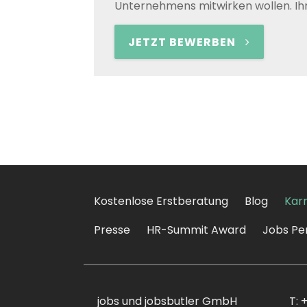
Unternehmens mitwirken wollen. Ih
JETZT BEWERBEN
Kostenlose Erstberatung
Blog
Karr
Presse
HR-Summit Award
Jobs Pe
jobs und jobsbutler GmbH
T: 