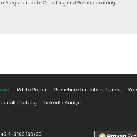
re Aufgaben: Job-Coaching und Berufsberatung...
iere
White Paper
Broschüre für Jobsuchende
Koo
rsonalberatung
LinkedIn Analyse
+43-1-3 190 190/20