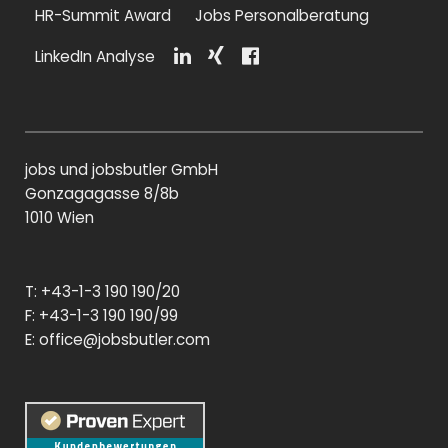
HR-Summit Award
Jobs Personalberatung
LinkedIn Analyse
Li
Xi
F
n
n
a
k
g
c
e
e
di
b
jobs und jobsbutler GmbH
n
o
o
Gonzagagasse 8/8b
k
1010 Wien
T: +43-1-3 190 190/20
F: +43-1-3 190 190/99
E:
office@jobsbutler.com