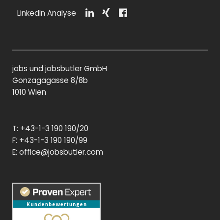
LinkedIn Analyse
Li
Xi
F
n
n
a
k
g
c
e
e
di
b
jobs und jobsbutler GmbH
n
o
o
Gonzagagasse 8/8b
k
1010 Wien
T: +43-1-3 190 190/20
F: +43-1-3 190 190/99
E:
office@jobsbutler.com