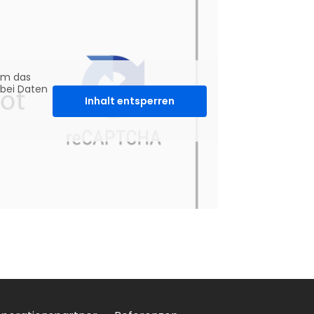
um das
abei Daten
Inhalt entsperren