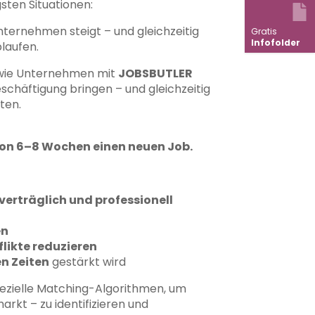
sten Situationen:
ternehmen steigt – und gleichzeitig
Gratis
Infofolder
blaufen.
 wie Unternehmen mit
JOBSBUTLER
eschäftigung bringen – und gleichzeitig
ten.
von 6–8 Wochen einen neuen Job.
verträglich und professionell
en
likte reduzieren
n Zeiten
gestärkt wird
pezielle Matching-Algorithmen, um
rkt – zu identifizieren und