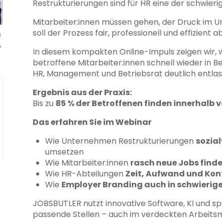
Restrukturierungen sind für HR eine der schwierig
Mitarbeiter:innen müssen gehen, der Druck im Un
soll der Prozess fair, professionell und effizient a
In diesem kompakten Online-Impuls zeigen wir,
betroffene Mitarbeiter:innen schnell wieder in B
HR, Management und Betriebsrat deutlich entlas
Ergebnis aus der Praxis:
Bis zu
85 % der Betroffenen finden innerhalb 
Das erfahren Sie im Webinar
Wie Unternehmen Restrukturierungen
sozial
umsetzen
Wie Mitarbeiter:innen
rasch neue Jobs find
Wie HR-Abteilungen
Zeit, Aufwand und Konf
Wie
Employer Branding auch in schwierige
JOBSBUTLER nutzt innovative Software, KI und s
passende Stellen – auch im verdeckten Arbeitsma