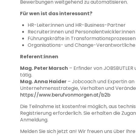
Bewerbungen weitgehend zu automatisieren.
Für wen ist das interessant?
HR-Leiter:innen und HR-Business-Partner
Recruiter:innen und Personalentwickler:innen
Führungskräfte in Transformationsprozessen
Organisations- und Change-Verantwortliche
Referent:innen
Mag. Peter Marsch
– Erfinder von JOBSBUTLER u
tätig.
Mag. Anna Haider
– Jobcoach und Expertin an d
Unternehmensstrategie, Verhalten und Verände
https://www.berufvonmorgen.at/b2b
Die Teilnahme ist kostenfrei möglich, aus techni
Registrierung erforderlich. Sie erhalten die Zu
Anmeldung.
Melden Sie sich jetzt an! Wir freuen uns über Ihr