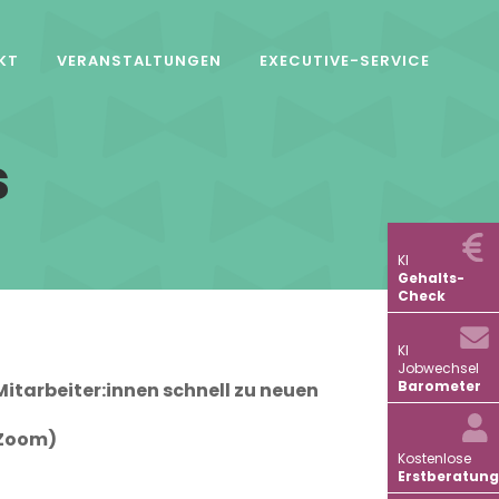
KT
VERANSTALTUNGEN
EXECUTIVE-SERVICE
s
KI
Gehalts-
Check
KI
Jobwechsel
Barometer
itarbeiter:innen schnell zu neuen
(Zoom)
Kostenlose
Erstberatung