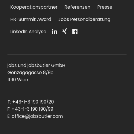
Kooperationspartner
Referenzen
Presse
HR-Summit Award
Jobs Personalberatung
LinkedIn Analyse
Li
Xi
F
n
n
a
k
g
c
e
e
di
b
jobs und jobsbutler GmbH
n
o
o
Gonzagagasse 8/8b
k
1010 Wien
T: +43-1-3 190 190/20
F: +43-1-3 190 190/99
E:
office@jobsbutler.com