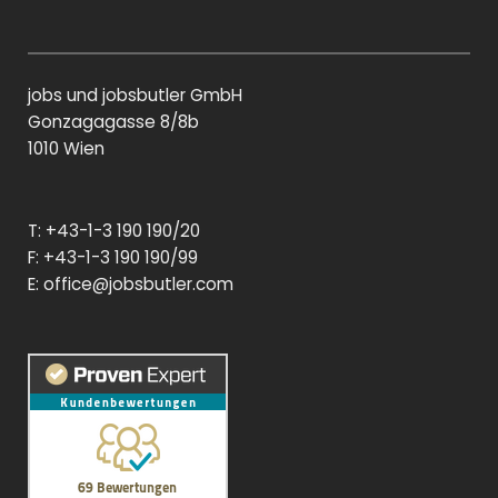
n
n
a
k
g
c
e
e
di
b
jobs und jobsbutler GmbH
n
o
o
Gonzagagasse 8/8b
k
1010 Wien
T: +43-1-3 190 190/20
F: +43-1-3 190 190/99
E:
office@jobsbutler.com