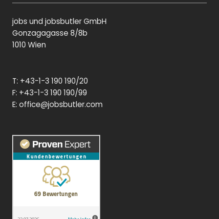
e
e
di
b
jobs und jobsbutler GmbH
n
o
o
Gonzagagasse 8/8b
k
1010 Wien
T: +43-1-3 190 190/20
F: +43-1-3 190 190/99
E:
office@jobsbutler.com