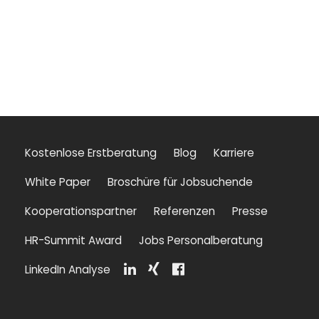
Kostenlose Erstberatung
Blog
Karriere
White Paper
Broschüre für Jobsuchende
Kooperationspartner
Referenzen
Presse
HR-Summit Award
Jobs Personalberatung
LinkedIn Analyse
Li
Xi
F
n
n
a
k
g
c