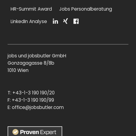
HR-Summit Award
Jobs Personalberatung
LinkedIn Analyse
Li
Xi
F
n
n
a
k
g
c
e
e
di
b
jobs und jobsbutler GmbH
n
o
o
Gonzagagasse 8/8b
k
1010 Wien
T: +43-1-3 190 190/20
F: +43-1-3 190 190/99
E:
office@jobsbutler.com