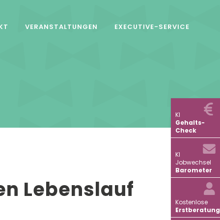
KT
VERANSTALTUNGEN
EXECUTIVE-SERVICE
KI
Gehalts-
Check
KI
Jobwechsel
Barometer
ren Lebenslauf
Kostenlose
Erstberatung