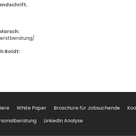
Handschrift.
Marsch:
-erstberatung/
h Boldt:
iere
White Paper
Broschüre für Jobsuchende
Koo
rsonalberatung
LinkedIn Analyse