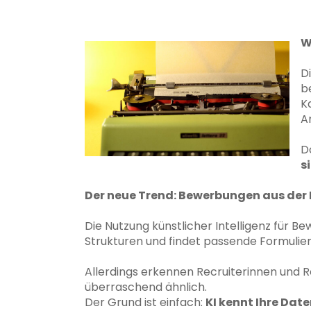
W
D
b
K
A
D
s
Der neue Trend: Bewerbungen aus der K
Die Nutzung künstlicher Intelligenz für 
Strukturen und findet passende Formulie
Allerdings erkennen Recruiterinnen und R
überraschend ähnlich.
Der Grund ist einfach:
KI kennt Ihre Date