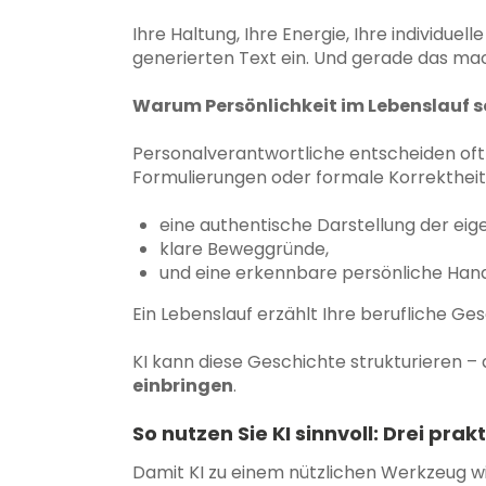
Ihre Haltung, Ihre Energie, Ihre individuel
generierten Text ein. Und gerade das m
Warum Persönlichkeit im Lebenslauf so
Personalverantwortliche entscheiden oft 
Formulierungen oder formale Korrektheit.
eine authentische Darstellung der eig
klare Beweggründe,
und eine erkennbare persönliche Hand
Ein Lebenslauf erzählt Ihre berufliche Ge
KI kann diese Geschichte strukturieren –
einbringen
.
So nutzen Sie KI sinnvoll: Drei prak
Damit KI zu einem nützlichen Werkzeug wir