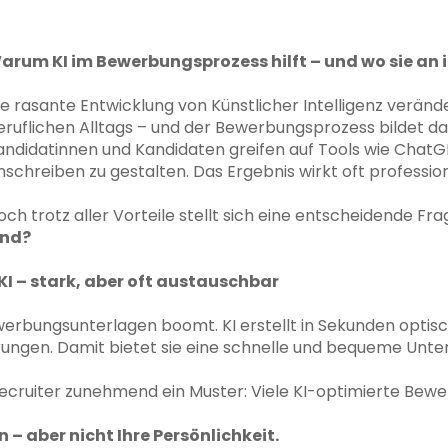
arum KI im Bewerbungsprozess hilft – und wo sie an 
ie rasante Entwicklung von Künstlicher Intelligenz verände
eruflichen Alltags – und der Bewerbungsprozess bildet 
andidatinnen und Kandidaten greifen auf Tools wie ChatG
nschreiben zu gestalten. Das Ergebnis wirkt oft professione
och trotz aller Vorteile stellt sich eine entscheidende Fra
ind?
I – stark, aber oft austauschbar
Bewerbungsunterlagen boomt. KI erstellt in Sekunden opti
rungen. Damit bietet sie eine schnelle und bequeme Unte
ecruiter zunehmend ein Muster: Viele KI-optimierte Bewe
n – aber nicht Ihre Persönlichkeit.