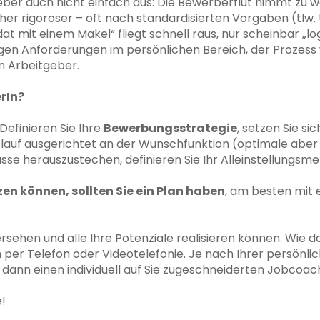
geber auch nicht einfach aus: Die Bewerberflut nimmt zu
her rigoroser – oft nach standardisierten Vorgaben (tlw. 
dat mit einem Makel“ fliegt schnell raus, nur scheinbar „l
igen Anforderungen im persönlichen Bereich, der Prozess 
n Arbeitgeber.
rIn?
Definieren Sie Ihre
Bewerbungsstrategie
, setzen Sie si
benslauf ausgerichtet an der Wunschfunktion (optimale ab
se herauszustechen, definieren Sie Ihr Alleinstellungsm
en können, sollten Sie ein Plan haben
, am besten mit e
bersehen und alle Ihre Potenziale realisieren können. Wie da
er Telefon oder Videotelefonie. Je nach Ihrer persönlich
dann einen individuell auf Sie zugeschneiderten Jobcoach
!