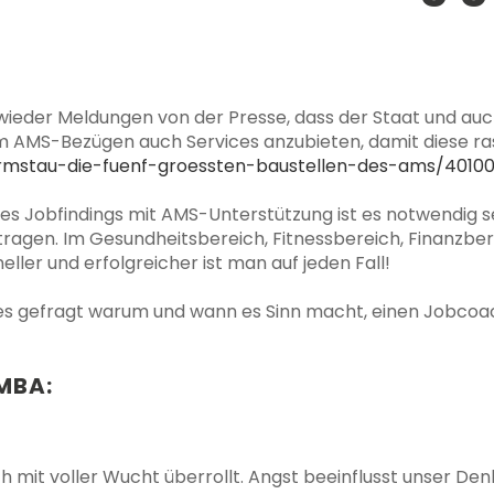
 wieder Meldungen von der Presse, dass der Staat und au
 AMS-Bezügen auch Services anzubieten, damit diese r
eformstau-die-fuenf-groessten-baustellen-des-ams/401
Jobfindings mit AMS-Unterstützung ist es notwendig se
ragen. Im Gesundheitsbereich, Fitnessbereich, Finanzbere
ler und erfolgreicher ist man auf jeden Fall!
s gefragt warum und wann es Sinn macht, einen Jobcoac
MBA:
ch mit voller Wucht überrollt. Angst beeinflusst unser D