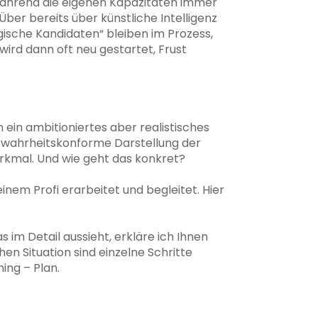
 während die eigenen Kapazitäten immer
Über bereits über künstliche Intelligenz
ogische Kandidaten“ bleiben im Prozess,
wird dann oft neu gestartet, Frust
ch ein ambitioniertes aber realistisches
er wahrheitskonforme Darstellung der
erkmal. Und wie geht das konkret?
inem Profi erarbeitet und begleitet. Hier
s im Detail aussieht, erkläre ich Ihnen
en Situation sind einzelne Schritte
ing – Plan.