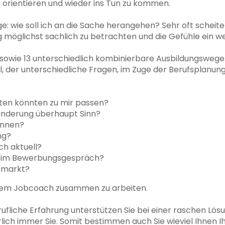
 orientieren und wieder ins Tun zu kommen.
 Frage: wie soll ich an die Sache herangehen? Sehr oft sch
 möglichst sachlich zu betrachten und die Gefühle ein we
e sowie 13 unterschiedlich kombinierbare Ausbildungswege.
, der unterschiedliche Fragen, im Zuge der Berufsplanung
ten könnten zu mir passen?
änderung überhaupt Sinn?
innen?
ng?
h aktuell?
 beim Bewerbungsgespräch?
tsmarkt?
inem Jobcoach zusammen zu arbeiten.
fliche Erfahrung unterstützen Sie bei einer raschen Lös
ich immer Sie. Somit bestimmen auch Sie wieviel Ihnen Ihr