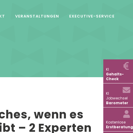
KT
VERANSTALTUNGEN
EXECUTIVE-SERVICE
KI
Gehalts-
Check
KI
Jobwechsel
Barometer
ches, wenn es
Kostenlose
bt – 2 Experten
Erstberatung