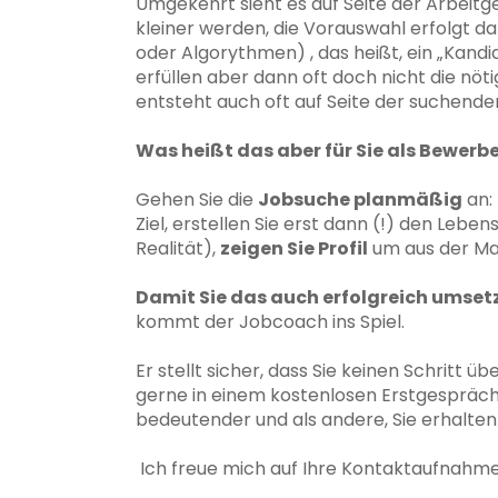
Umgekehrt sieht es auf Seite der Arbeit
kleiner werden, die Vorauswahl erfolgt da
oder Algorythmen) , das heißt, ein „Kandi
erfüllen aber dann oft doch nicht die nöt
entsteht auch oft auf Seite der suchende
Was heißt das aber für Sie als Bewerbe
Gehen Sie die
Jobsuche planmäßig
an: 
Ziel, erstellen Sie erst dann (!) den Le
Realität),
zeigen Sie Profil
um aus der Mas
Damit Sie das auch erfolgreich umsetz
kommt der Jobcoach ins Spiel.
Er stellt sicher, dass Sie keinen Schritt ü
gerne in einem kostenlosen Erstgespräch p
bedeutender und als andere, Sie erhalten 
Ich freue mich auf Ihre Kontaktaufnahme