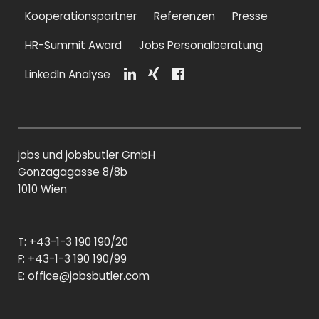
Kooperationspartner
Referenzen
Presse
HR-Summit Award
Jobs Personalberatung
LinkedIn Analyse
Li
Xi
F
n
n
a
k
g
c
e
e
di
b
jobs und jobsbutler GmbH
n
o
o
Gonzagagasse 8/8b
k
1010 Wien
T: +43-1-3 190 190/20
F: +43-1-3 190 190/99
E:
office@jobsbutler.com