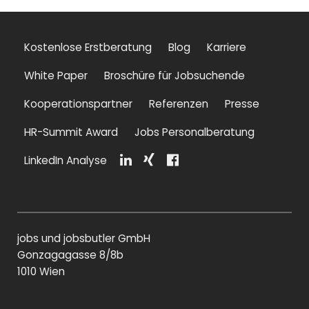
Kostenlose Erstberatung
Blog
Karriere
White Paper
Broschüre für Jobsuchende
Kooperationspartner
Referenzen
Presse
HR-Summit Award
Jobs Personalberatung
LinkedIn Analyse
Li
Xi
F
n
n
a
k
g
c
e
e
di
b
jobs und jobsbutler GmbH
n
o
o
Gonzagagasse 8/8b
k
1010 Wien